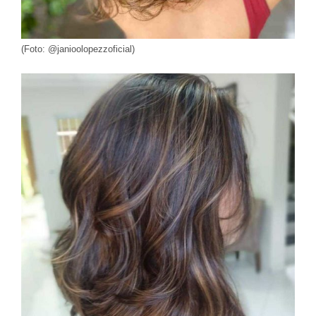
(Foto: @janioolopezzoficial)