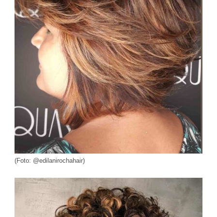
(Foto: @edilanirochahair)