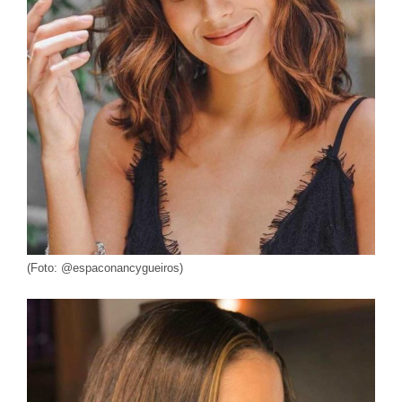
(Foto: @espaconancygueiros)