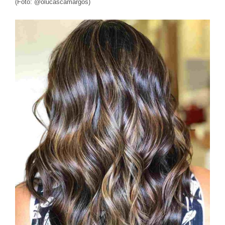
(Foto: @olucascamargos)