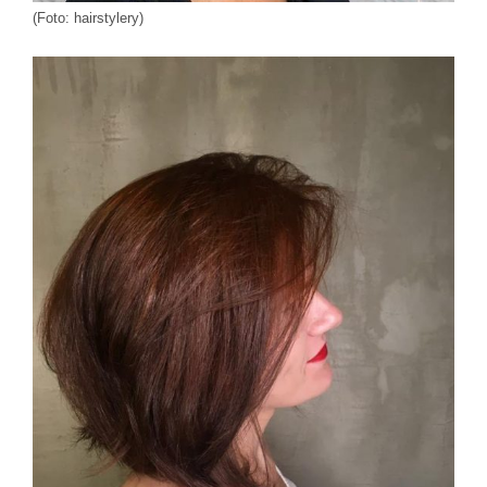
(Foto: hairstylery)