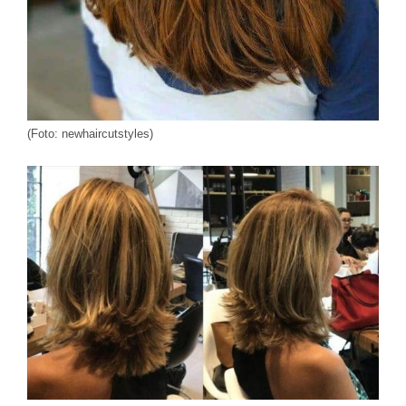
(Foto: newhaircutstyles)