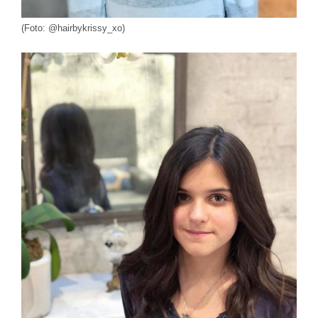
(Foto: @hairbykrissy_xo)