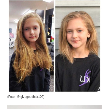
(Foto: @igivegoodhair102)